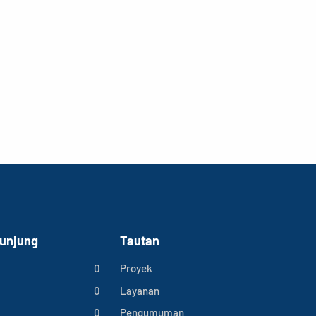
gunjung
Tautan
0
Proyek
0
Layanan
0
Pengumuman